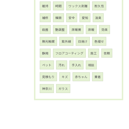
維持
時間
ワックス剥離
耐久性
補修
種類
安全
愛知
消臭
殺菌
艶調整
床暖房
床暖
効果
無光触媒
紫外線
日焼け
色褪せ
静岡
フロアコーティング
施工
依頼
ペット
汚れ
手入れ
相談
見積もり
キズ
赤ちゃん
業者
神奈川
ガラス