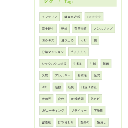
タグ
Tags
インテリア
静岡県近郊
F☆☆☆☆
完全硬化
乾燥
有害物質
ノンスリップ
凹みキズ
滑り止め
カビ
傷
分譲マンション
ｆ☆☆☆☆
シックハウス対策
引越し
引越
抗菌
入居
アレルギー
お掃除
光沢
滑り
階段
転倒
日焼け防止
太陽光
変色
乾燥時間
防カビ
UVコーティング
プライマー
下地剤
密着剤
打ち合わせ
艶あり
艶消し