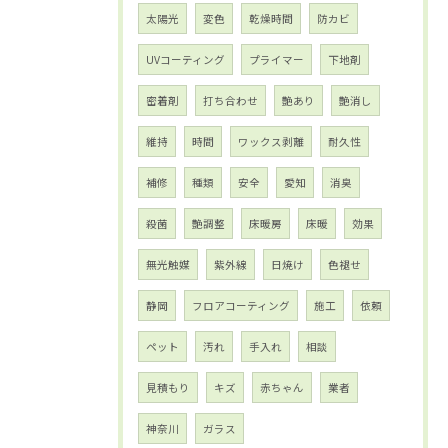
太陽光
変色
乾燥時間
防カビ
UVコーティング
プライマー
下地剤
密着剤
打ち合わせ
艶あり
艶消し
維持
時間
ワックス剥離
耐久性
補修
種類
安全
愛知
消臭
殺菌
艶調整
床暖房
床暖
効果
無光触媒
紫外線
日焼け
色褪せ
静岡
フロアコーティング
施工
依頼
ペット
汚れ
手入れ
相談
見積もり
キズ
赤ちゃん
業者
神奈川
ガラス