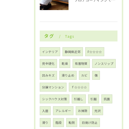
タグ
Tags
インテリア
静岡県近郊
F☆☆☆☆
完全硬化
乾燥
有害物質
ノンスリップ
凹みキズ
滑り止め
カビ
傷
分譲マンション
ｆ☆☆☆☆
シックハウス対策
引越し
引越
抗菌
入居
アレルギー
お掃除
光沢
滑り
階段
転倒
日焼け防止