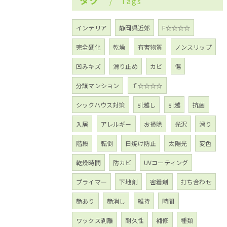
タグ
Tags
インテリア
静岡県近郊
F☆☆☆☆
完全硬化
乾燥
有害物質
ノンスリップ
凹みキズ
滑り止め
カビ
傷
分譲マンション
ｆ☆☆☆☆
シックハウス対策
引越し
引越
抗菌
入居
アレルギー
お掃除
光沢
滑り
階段
転倒
日焼け防止
太陽光
変色
乾燥時間
防カビ
UVコーティング
プライマー
下地剤
密着剤
打ち合わせ
艶あり
艶消し
維持
時間
ワックス剥離
耐久性
補修
種類