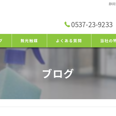
静岡
0537-23-9233
グ
無光触媒
よくある質問
当社の
ィング業者一覧
耐久性
ブログ
ィングの種類
安全
新築
消臭
防カビ